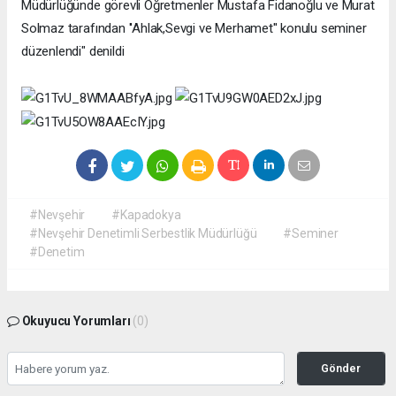
Müdürlüğünde görevli Öğretmenler Mustafa Fidanoğlu ve Murat
Solmaz tarafından ''Ahlak,Sevgi ve Merhamet'' konulu seminer
düzenlendi" denildi
#Nevşehir
#Kapadokya
#Nevşehir Denetimli Serbestlik Müdürlüğü
#Seminer
#Denetim
Okuyucu Yorumları
(0)
Gönder