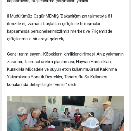
kapsamında, bilgilendirme çalışmaları yapıldı.
İl Müdürümüz Özgür MEMİŞ:“Bakanlığımızın talimatıyla 81
ilimizde eş zamanlı başlatılan çiftçilerle buluşmalar
kapsamında personellerimiz;İlimiz merkez ve 7 ilçemizde
çiftçilerimizle bir araya gelerek;
Genel tarım sayımı, Köpeklerin kimliklendirilmesi, Anız yakmanın
zararları, Tarımsal üretim planlaması, Hayvan Hastalıkları,
Kuraklıkla Mücadele ve suyun etkin kullanımı,Kırsal Kalkınma
Yatırımlarına Yönelik Destekler, Tasarruflu Su Kullanımı
konularında detaylı bilgiler verildi" dedi.