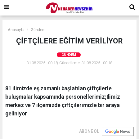
Anasayfa
Gündem
ÇİFTÇİLERE EĞİTİM VERİLİYOR
GÜNDEM
31.08.2025 - 00:18, Güncelleme: 31.08.2025 - 00:18
81 ilimizde eş zamanlı başlatılan çiftçilerle
buluşmalar kapsamında personellerimiz;İlimiz
merkez ve 7 ilçemizde çiftçilerimizle bir araya
geliniyor
ABONE OL