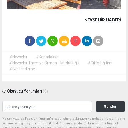
NEVŞEHIR HABERİ
#Nevşehir
#Kapadokya
#Nevşehir Tarım ve Orman İl Müdürlüğü
#Çiftçi Eğitimi
#Bilgilendirme
Okuyucu Yorumları
(0)
Gönder
Yorum yazarak Topluluk Kuralları’nı kabul etmiş bulunuyor ve nehabernevsehir.com
sitesine yaptığınız yorumunuzla ilgili doğrudan veya dolaylı tüm sorumluluğu tek
başınıza üstleniyorsunuz. Yazılan tüm yorumlardan site yönetimi hiçbir şekilde