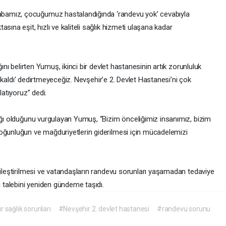
bamız, çocuğumuz hastalandığında ‘randevu yok’ cevabıyla
sına eşit, hızlı ve kaliteli sağlık hizmeti ulaşana kadar
ğını belirten Yumuş, ikinci bir devlet hastanesinin artık zorunluluk
yal kaldı’ dedirtmeyeceğiz. Nevşehir’e 2. Devlet Hastanesi’ni çok
latıyoruz” dedi.
lığı olduğunu vurgulayan Yumuş, “Bizim önceliğimiz insanımız, bizim
oğunluğun ve mağduriyetlerin giderilmesi için mücadelemizi
yileştirilmesi ve vatandaşların randevu sorunları yaşamadan tedaviye
i talebini yeniden gündeme taşıdı.
 sağlık sorunları
#Nevşehir 2. devlet hastanesi
#randevu sorunu