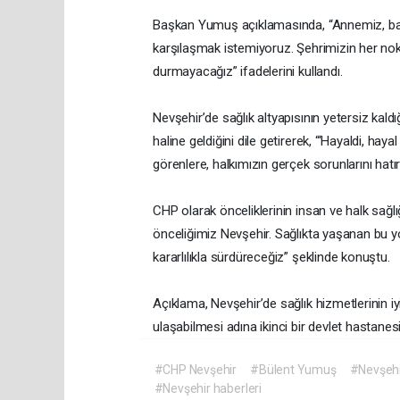
Başkan Yumuş açıklamasında, “Annemiz, ba
karşılaşmak istemiyoruz. Şehrimizin her nokta
durmayacağız” ifadelerini kullandı.
Nevşehir’de sağlık altyapısının yetersiz kaldı
haline geldiğini dile getirerek, “‘Hayaldi, ha
görenlere, halkımızın gerçek sorunlarını hatır
CHP olarak önceliklerinin insan ve halk sağ
önceliğimiz Nevşehir. Sağlıkta yaşanan bu y
kararlılıkla sürdüreceğiz” şeklinde konuştu.
Açıklama, Nevşehir’de sağlık hizmetlerinin i
ulaşabilmesi adına ikinci bir devlet hastanes
#CHP Nevşehir
#Bülent Yumuş
#Nevşehir
#Nevşehir haberleri