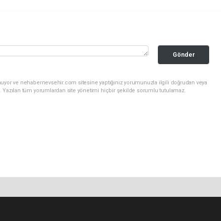
Gönder
nuyor ve nehabernevsehir.com sitesine yaptığınız yorumunuzla ilgili doğrudan veya
. Yazılan tüm yorumlardan site yönetimi hiçbir şekilde sorumlu tutulamaz.