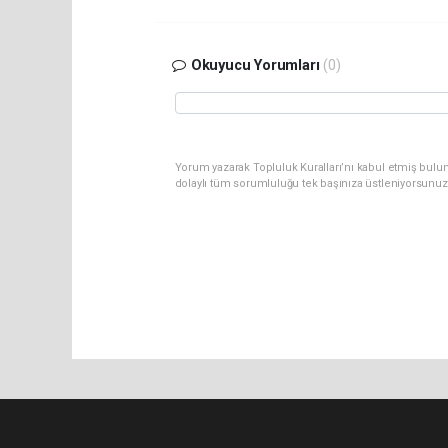
Okuyucu Yorumları
(0)
Yorum yazarak Topluluk Kuralları’nı kabul etmiş bulu
dolaylı tüm sorumluluğu tek başınıza üstleniyorsunuz