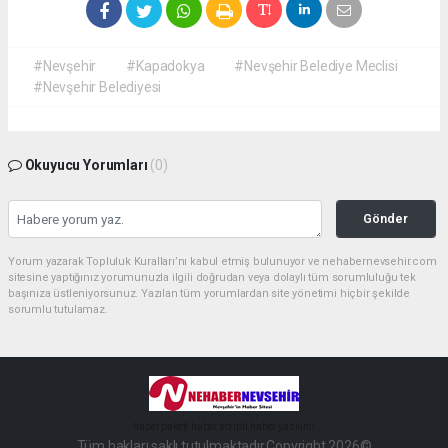
#Nevşehir
#Kapadokya
#Nevşehir Belediye Meclisi
#Nevşehir Belediyesi
Okuyucu Yorumları
(0)
Gönder
Yorum yazarak Topluluk Kuralları’nı kabul etmiş bulunuyor ve nehabernevsehir.com
sitesine yaptığınız yorumunuzla ilgili doğrudan veya dolaylı tüm sorumluluğu tek
başınıza üstleniyorsunuz. Yazılan tüm yorumlardan site yönetimi hiçbir şekilde
sorumlu tutulamaz.
haber paketi
haber scripti
haber yazılımı
Tüm hakları saklı tutulmaktadır.Copyright 2026©