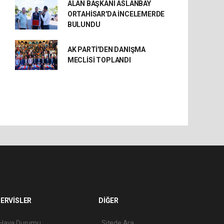
ALAN BAŞKANI ASLANBAY
ORTAHİSAR'DA İNCELEMERDE
BULUNDU
AK PARTİ'DEN DANIŞMA
MECLİSİ TOPLANDI
ERVİSLER
DİĞER
Hava Durumu
Sitede Ara