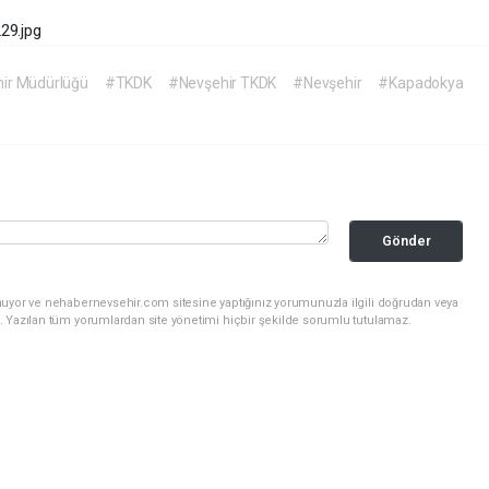
hir Müdürlüğü
#TKDK
#Nevşehir TKDK
#Nevşehir
#Kapadokya
Gönder
nuyor ve nehabernevsehir.com sitesine yaptığınız yorumunuzla ilgili doğrudan veya
. Yazılan tüm yorumlardan site yönetimi hiçbir şekilde sorumlu tutulamaz.