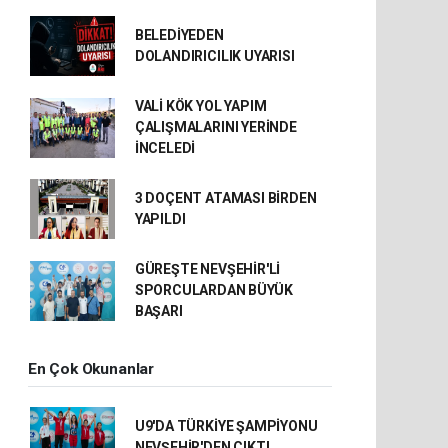
BELEDİYEDEN
DOLANDIRICILIK UYARISI
VALİ KÖK YOL YAPIM
ÇALIŞMALARINI YERİNDE
İNCELEDİ
3 DOÇENT ATAMASI BİRDEN
YAPILDI
GÜREŞTE NEVŞEHİR'Lİ
SPORCULARDAN BÜYÜK
BAŞARI
En Çok Okunanlar
U9'DA TÜRKİYE ŞAMPİYONU
NEVŞEHİR'DEN ÇIKTI