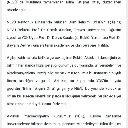
(NEVÜ)’de kurulumu tamamlanan Bilim İletişimi Ofisi, düzenlenen
törenle açıldı.
NEVÜ Rektörlük Binası’nda bulunan Bilim İletişimi Ofisi’nin açılışına;
NEVÜ Rektörü Prof. Dr. Semih Aktekin, Erciyes Üniversitesi Öğretim
Üyesi ve YÖK Üyesi Prof. Dr. Derviş Karaboğa, Rektör Yardımcısı Prof. Dr.
Bayram Deviren, üniversitenin akademik ve idari personeli katıldı.
Açılışı katılımcılarla birlikte gerçekleştiren Rektör Aktekin, teknolojinin ve
bilimin her alanda hızla geliştiği günümüz dünyasında, üniversitelerin ve
akademisyenlerin ürettiği bilgi ve birikimin toplumla buluşmasının büyük
önem taşıdığını vurguladı. Aktekin, bu kapsamda YÖK’ün hayata
geçirdiği ‘Bilim İletişimi Ofisi’ girişimiyle NEVÜ bünyesinde kurdukları
ofisin bu sürecin önemli bir parçası olduğunu belirterek, bu projede yer
almaktan gurur duyduklarını ifade etti.
Aktekin “Yükseköğretim Kurulumuz (YÖK), Türkiye genelinde
üniversitelerde bilimsel iletişimi güçlendirmeyi hedefleyen 'Bilim İletişimi