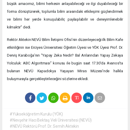
büyük amacımız, bilimi herkesin anlayabileceği ve ilgi duyabileceği bir
forma dönüştürerek, toplumla bilim arasındaki etkileşimi güçlendirmek
ve bilimi her yerde konuşulabilir, paylaşılabilir ve deneyimlenebilir
kılmaktır” dedi.
Rektör Aktekin NEVÜ Bilim İletişimi Ofisi’nin düzenleyeceği ilk Bilim Kafe
etkinliğinin ise Erciyes Üniversitesi Öğretim Üyesi ve YÖK Üyesi Prof. Dr.
Derviş Karaboğa’nın “Yapay Zeka Nedir? Bal Arılarından Yapay Zekaya
Yolculuk: ABC Algoritması” konusu ile bugün saat 17.30’da Avanos’ta
bulanan NEVÜ Kapadokya Yaşayan Miras Müzesi’nde halkla
buluşmasıyla gerçekleştirileceğini sözlerine ekledi.
#Yükseköğretim Kurulu (YÖK)
#Nevşehir Hacı Bektaş Veli Üniversitesi (NEVÜ)
#NEVÜ Rektörü Prof. Dr. Semih Aktekin