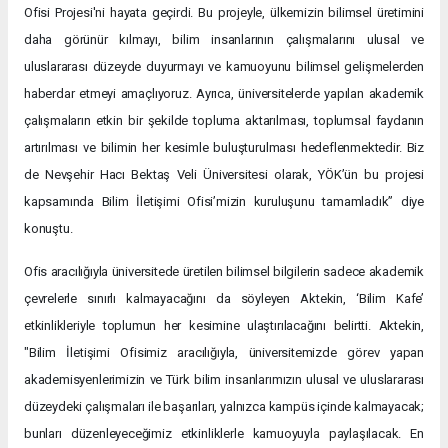
Ofisi Projesi'ni hayata geçirdi. Bu projeyle, ülkemizin bilimsel üretimini
daha görünür kılmayı, bilim insanlarının çalışmalarını ulusal ve
uluslararası düzeyde duyurmayı ve kamuoyunu bilimsel gelişmelerden
haberdar etmeyi amaçlıyoruz. Ayrıca, üniversitelerde yapılan akademik
çalışmaların etkin bir şekilde topluma aktarılması, toplumsal faydanın
artırılması ve bilimin her kesimle buluşturulması hedeflenmektedir. Biz
de Nevşehir Hacı Bektaş Veli Üniversitesi olarak, YÖK’ün bu projesi
kapsamında Bilim İletişimi Ofisi’mizin kuruluşunu tamamladık” diye
konuştu.
Ofis aracılığıyla üniversitede üretilen bilimsel bilgilerin sadece akademik
çevrelerle sınırlı kalmayacağını da söyleyen Aktekin, ‘Bilim Kafe’
etkinlikleriyle toplumun her kesimine ulaştırılacağını belirtti. Aktekin,
"Bilim İletişimi Ofisimiz aracılığıyla, üniversitemizde görev yapan
akademisyenlerimizin ve Türk bilim insanlarımızın ulusal ve uluslararası
düzeydeki çalışmaları ile başarıları, yalnızca kampüs içinde kalmayacak;
bunları düzenleyeceğimiz etkinliklerle kamuoyuyla paylaşılacak. En