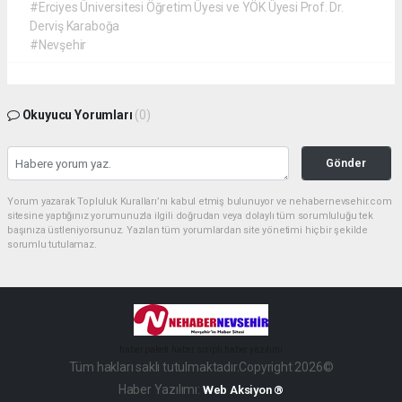
#Erciyes Üniversitesi Öğretim Üyesi ve YÖK Üyesi Prof. Dr.
Derviş Karaboğa
#Nevşehir
Okuyucu Yorumları
(0)
Gönder
Yorum yazarak Topluluk Kuralları’nı kabul etmiş bulunuyor ve nehabernevsehir.com
sitesine yaptığınız yorumunuzla ilgili doğrudan veya dolaylı tüm sorumluluğu tek
başınıza üstleniyorsunuz. Yazılan tüm yorumlardan site yönetimi hiçbir şekilde
sorumlu tutulamaz.
haber paketi
haber scripti
haber yazılımı
Tüm hakları saklı tutulmaktadır.Copyright 2026©
Haber Yazılımı:
Web Aksiyon ®