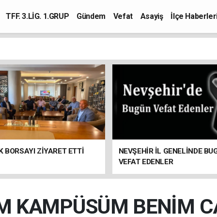
TFF. 3.LİG. 1.GRUP
Gündem
Vefat
Asayiş
İlçe Haberler
K BORSAYI ZİYARET ETTİ
NEVŞEHİR İL GENELİNDE BU
VEFAT EDENLER
M KAMPÜSÜM BENİM 