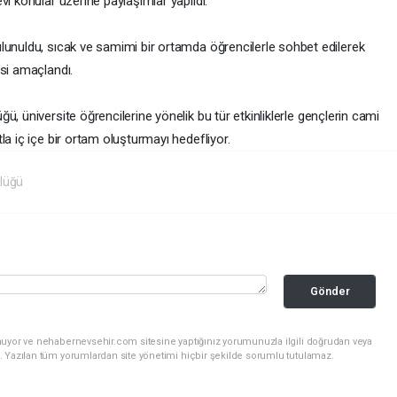
vi konular üzerine paylaşımlar yapıldı.
lunuldu, sıcak ve samimi bir ortamda öğrencilerle sohbet edilerek
esi amaçlandı.
ü, üniversite öğrencilerine yönelik bu tür etkinliklerle gençlerin cami
la iç içe bir ortam oluşturmayı hedefliyor.
lüğü
Gönder
nuyor ve nehabernevsehir.com sitesine yaptığınız yorumunuzla ilgili doğrudan veya
. Yazılan tüm yorumlardan site yönetimi hiçbir şekilde sorumlu tutulamaz.