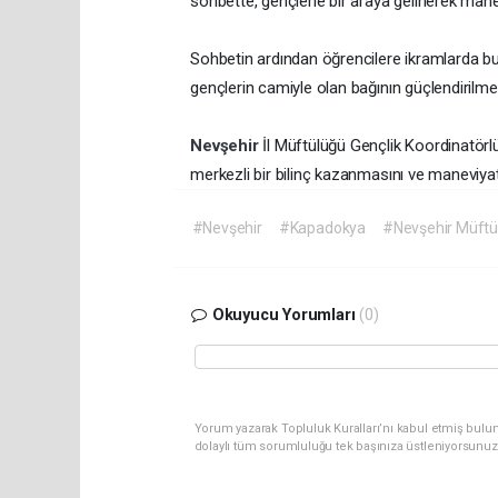
sohbette, gençlerle bir araya gelinerek mane
Sohbetin ardından öğrencilere ikramlarda bu
gençlerin camiyle olan bağının güçlendirilm
Nevşehir
İl Müftülüğü Gençlik Koordinatörlüğ
merkezli bir bilinç kazanmasını ve maneviyat
#Nevşehir
#Kapadokya
#Nevşehir Müftü
Okuyucu Yorumları
(0)
Yorum yazarak Topluluk Kuralları’nı kabul etmiş bulu
dolaylı tüm sorumluluğu tek başınıza üstleniyorsunuz