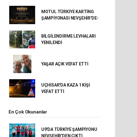
MOTUL TÜRKİYE KARTİNG
ŞAMPİYONASI NEVŞEHİR'DE-
BİLGİLENDİRME LEVHALARI
YENİLENDİ
YAŞAR AÇIK VEFAT ETTİ
UÇHİSAR'DA KAZA 1 KİŞİ
VEFAT ETTİ
En Çok Okunanlar
U9'DA TÜRKİYE ŞAMPİYONU
NEVŞEHİR'DEN ÇIKTI