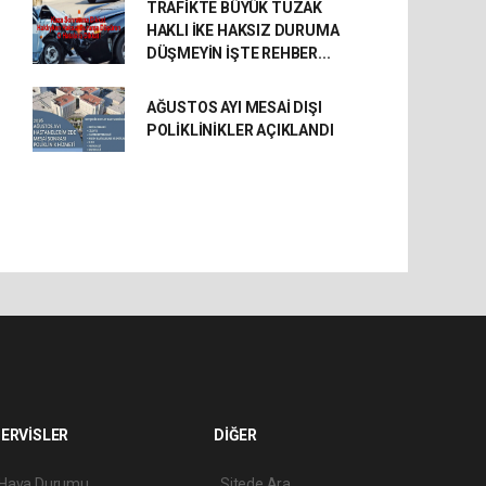
TRAFİKTE BÜYÜK TUZAK
HAKLI İKE HAKSIZ DURUMA
DÜŞMEYİN İŞTE REHBER...
AĞUSTOS AYI MESAİ DIŞI
POLİKLİNİKLER AÇIKLANDI
ERVİSLER
DİĞER
Hava Durumu
Sitede Ara