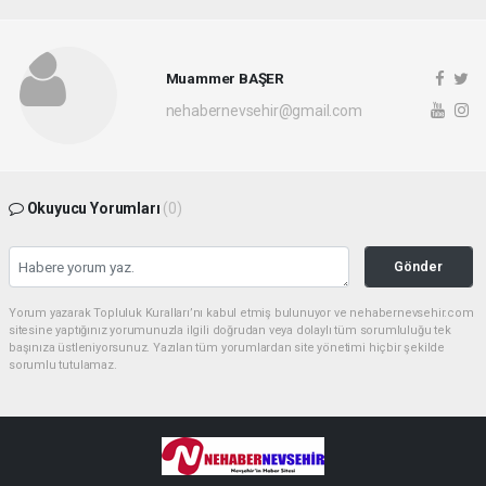
Muammer BAŞER
nehabernevsehir@gmail.com
Okuyucu Yorumları
(0)
Gönder
Yorum yazarak Topluluk Kuralları’nı kabul etmiş bulunuyor ve nehabernevsehir.com
sitesine yaptığınız yorumunuzla ilgili doğrudan veya dolaylı tüm sorumluluğu tek
başınıza üstleniyorsunuz. Yazılan tüm yorumlardan site yönetimi hiçbir şekilde
sorumlu tutulamaz.