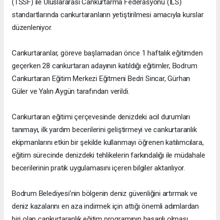
(TSSF) ile Uluslararası Cankurtarma Federasyonu (ILS)
standartlarında cankurtaranların yetiştirilmesi amacıyla kurslar
düzenleniyor.
Cankurtaranlar, göreve başlamadan önce 1 haftalık eğitimden
geçerken 28 cankurtaran adayının katıldığı eğitimler, Bodrum
Cankurtaran Eğitim Merkezi Eğitmeni Bedri Sincar, Gürhan
Güler ve Yalın Aygün tarafından verildi.
Cankurtaran eğitimi çerçevesinde denizdeki acil durumları
tanımayı, ilk yardım becerilerini geliştirmeyi ve cankurtaranlık
ekipmanlarını etkin bir şekilde kullanmayı öğrenen katılımcılara,
eğitim sürecinde denizdeki tehlikelerin farkındalığı ile müdahale
becerilerinin pratik uygulamasını içeren bilgiler aktarılıyor.
Bodrum Belediyesi’nin bölgenin deniz güvenliğini artırmak ve
deniz kazalarını en aza indirmek için attığı önemli adımlardan
biri olan cankurtaranlık eğitim programının başarılı olması