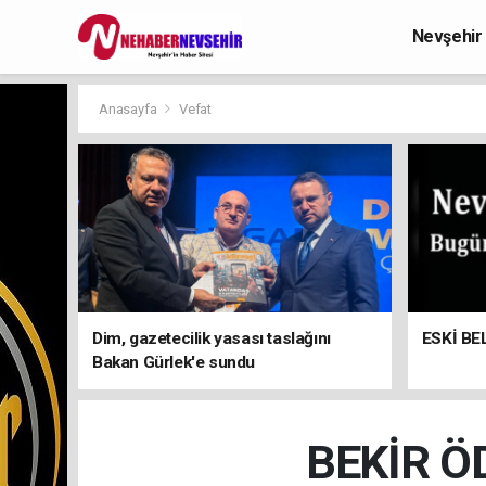
Nevşehir
Anasayfa
Vefat
Dim, gazetecilik yasası taslağını
ESKİ BE
Bakan Gürlek'e sundu
BEKİR Ö