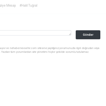
iye Mesajı
#Halil Tuğral
Gönder
nuyor ve nehabernevsehir.com sitesine yaptığınız yorumunuzla ilgili doğrudan veya
. Yazılan tüm yorumlardan site yönetimi hiçbir şekilde sorumlu tutulamaz.