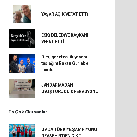
YAŞAR AÇIK VEFAT ETTİ
ESKİ BELEDİYE BAŞKANI
VEFAT ETTİ
Dim, gazetecilik yasası
taslağını Bakan Gürlek'e
sundu
JANDARMADAN
UYUŞTURUCU OPERASYONU
En Çok Okunanlar
U9'DA TÜRKİYE ŞAMPİYONU
NEVŞEHİR'DEN ÇIKTI