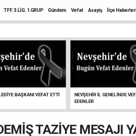
TFF. 3.LİG. 1.GRUP
Gündem
Vefat
Asayiş
İlçe Haberler
LEDİYE BAŞKANI VEFAT ETTİ
NEVŞEHİR İL GENELİNDE VE
EDENLER
DEMİŞ TAZİYE MESAJI Y