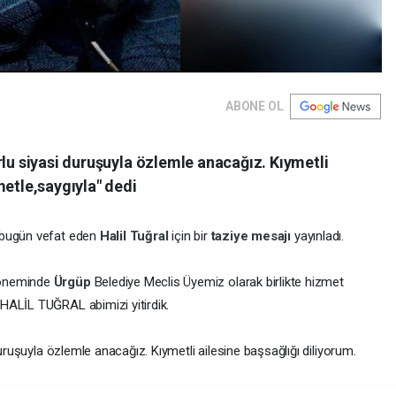
ABONE OL
rlu siyasi duruşuyla özlemle anacağız. Kıymetli
metle,saygıyla" dedi
 bugün vefat eden
Halil Tuğral
için bir
taziye mesajı
yayınladı.
döneminde
Ürgüp
Belediye Meclis Üyemiz olarak birlikte hizmet
HALİL TUĞRAL abimizi yitirdik.
duruşuyla özlemle anacağız. Kıymetli ailesine başsağlığı diliyorum.