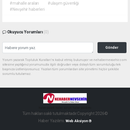
#mahalle araları
#ulaşım güvenliği
#Nevşehir haberleri
Okuyucu Yorumları
(0)
Gönder
Yorum yazarak Topluluk Kuralları’nı kabul etmiş bulunuyor ve nehabernevsehir.com
sitesine yaptığınız yorumunuzla ilgili doğrudan veya dolaylı tüm sorumluluğu tek
başınıza üstleniyorsunuz. Yazılan tüm yorumlardan site yönetimi hiçbir şekilde
sorumlu tutulamaz.
haber paketi
haber scripti
haber yazılımı
Tüm hakları saklı tutulmaktadır.Copyright 2026©
Haber Yazılımı:
Web Aksiyon ®