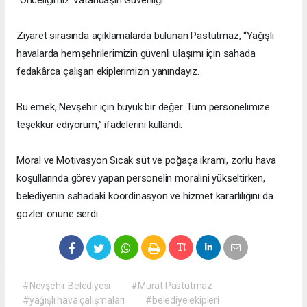
“Önceliğimiz Vatandaşın Güvenliği”
Ziyaret sırasında açıklamalarda bulunan Pastutmaz, “Yağışlı
havalarda hemşehrilerimizin güvenli ulaşımı için sahada
fedakârca çalışan ekiplerimizin yanındayız.
Bu emek, Nevşehir için büyük bir değer. Tüm personelimize
teşekkür ediyorum,” ifadelerini kullandı.
Moral ve Motivasyon Sıcak süt ve poğaça ikramı, zorlu hava
koşullarında görev yapan personelin moralini yükseltirken,
belediyenin sahadaki koordinasyon ve hizmet kararlılığını da
gözler önüne serdi.
#Nevşehir Belediyesi
#Murat Pastutmaz
#yağışlı hava çalışmaları
#belediye ekipleri