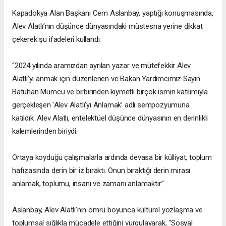
Kapadokya Alan Başkanı Cem Aslanbay, yaptığı konuşmasında,
Alev Alatlı’nın düşünce dünyasındaki müstesna yerine dikkat
çekerek şu ifadeleri kullandı:
“2024 yılında aramızdan ayrılan yazar ve mütefekkir Alev
Alatlı’yı anmak için düzenlenen ve Bakan Yardımcımız Sayın
Batuhan Mumcu ve birbirinden kıymetli birçok ismin katılımıyla
gerçekleşen ‘Alev Alatlı’yı Anlamak’ adlı sempozyumuna
katıldık. Alev Alatlı, entelektüel düşünce dünyasının en derinlikli
kalemlerinden biriydi.
Ortaya koyduğu çalışmalarla ardında devasa bir külliyat, toplum
hafızasında derin bir iz bıraktı. Onun bıraktığı derin mirası
anlamak, toplumu, insanı ve zamanı anlamaktır.”
Aslanbay, Alev Alatlı’nın ömrü boyunca kültürel yozlaşma ve
toplumsal sığlıkla mücadele ettiğini vurgulayarak, “Sosyal