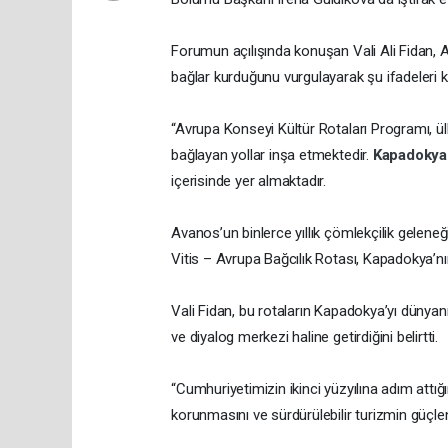
Forumun açılışında konuşan Vali Ali Fidan, A
bağlar kurduğunu vurgulayarak şu ifadeleri ku
“Avrupa Konseyi Kültür Rotaları Programı, ül
bağlayan yollar inşa etmektedir.
Kapadoky
içerisinde yer almaktadır.
Avanos’un binlerce yıllık çömlekçilik gelene
Vitis – Avrupa Bağcılık Rotası, Kapadokya’nın
Vali Fidan, bu rotaların Kapadokya’yı dünyanı
ve diyalog merkezi haline getirdiğini belirtti.
“Cumhuriyetimizin ikinci yüzyılına adım attığ
korunmasını ve sürdürülebilir turizmin güçlend