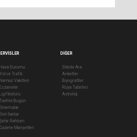
ERVİSLER
DİĞER
Hava Durumu
Sitede Ara
Yol ve Trafik
Anketler
Namaz Vakitleri
Biyografiler
Eczaneler
Rüya Tabirleri
Lig Fikstürü
Astroloji
Tarihte Bugün
Sinemalar
Seri İlanlar
Şehir Rehberi
Gazete Manşetleri