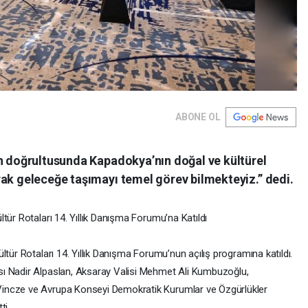
ABONE OL
on doğrultusunda Kapadokya’nın doğal ve kültürel
rak geleceğe taşımayı temel görev bilmekteyiz.” dedi.
ltür Rotaları 14. Yıllık Danışma Forumu’na Katıldı
ültür Rotaları 14. Yıllık Danışma Forumu’nun açılış programına katıldı.
ı Nadir Alpaslan, Aksaray Valisi Mehmet Ali Kumbuzoğlu,
incze ve Avrupa Konseyi Demokratik Kurumlar ve Özgürlükler
ti.