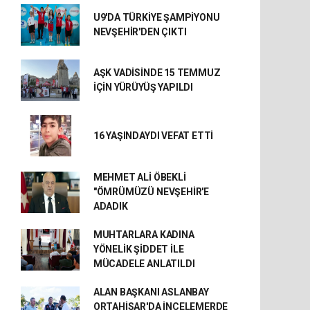
U9'DA TÜRKİYE ŞAMPİYONU
NEVŞEHİR'DEN ÇIKTI
AŞK VADİSİNDE 15 TEMMUZ
İÇİN YÜRÜYÜŞ YAPILDI
16 YAŞINDAYDI VEFAT ETTİ
MEHMET ALİ ÖBEKLİ
"ÖMRÜMÜZÜ NEVŞEHİR'E
ADADIK
MUHTARLARA KADINA
YÖNELİK ŞİDDET İLE
MÜCADELE ANLATILDI
ALAN BAŞKANI ASLANBAY
ORTAHİSAR'DA İNCELEMERDE