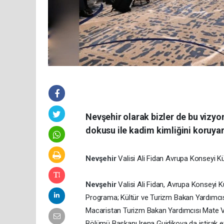
Nevşehir olarak bizler de bu vizy
dokusu ile kadim kimliğini koruya
Nevşehir
Valisi Ali Fidan Avrupa Konseyi Kü
Nevşehir
Valisi Ali Fidan, Avrupa Konseyi K
Programa; Kültür ve Turizm Bakan Yardımcıs
Macaristan Turizm Bakan Yardımcısı Mate V
Bölümü Başkanı Irena Guidikova da iştirak et