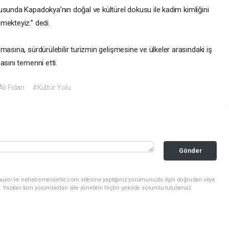
tusunda Kapadokya’nın doğal ve kültürel dokusu ile kadim kimliğini
mekteyiz.” dedi.
masına, sürdürülebilir turizmin gelişmesine ve ülkeler arasındaki iş
asını temenni etti.
Ali Fidan
#Kültür Yolu
Gönder
nuyor ve nehabernevsehir.com sitesine yaptığınız yorumunuzla ilgili doğrudan veya
. Yazılan tüm yorumlardan site yönetimi hiçbir şekilde sorumlu tutulamaz.