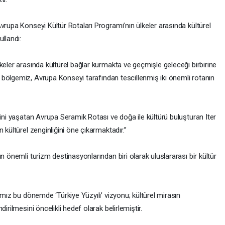
vrupa Konseyi Kültür Rotaları Programı’nın ülkeler arasında kültürel
llandı:
keler arasında kültürel bağlar kurmakta ve geçmişle geleceği birbirine
a
bölgemiz, Avrupa Konseyi tarafından tescillenmiş iki önemli rotanın
ğini yaşatan Avrupa Seramik Rotası ve doğa ile kültürü buluşturan Iter
 kültürel zenginliğini öne çıkarmaktadır.”
n önemli turizm destinasyonlarından biri olarak uluslararası bir kültür
ımız bu dönemde ‘Türkiye Yüzyılı’ vizyonu; kültürel mirasın
irilmesini öncelikli hedef olarak belirlemiştir.