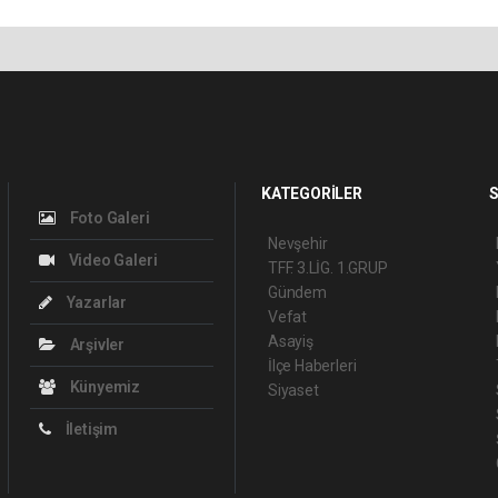
KATEGORİLER
S
Foto Galeri
Nevşehir
Video Galeri
TFF. 3.LİG. 1.GRUP
Gündem
Yazarlar
Vefat
Asayiş
Arşivler
İlçe Haberleri
Künyemiz
Siyaset
İletişim