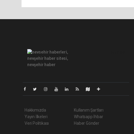
Pro-0.068
Hakkımızda
Kullanım Şartları
Yayın İlkeleri
Whatsapp İhbar
Veri Politikası
Haber Gönder