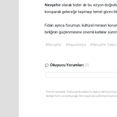
Nevşehir
olarak bizler de bu vizyon doğrul
koruyarak geleceğe taşımayı temel görev bil
Fidan ayrıca forumun; kültürel mirasın korun
birliğinin güçlenmesine önemli katkılar sunm
#Nevşehir
#Kapadokya
#Nevşehir Valisi 
Okuyucu Yorumları
(0)
Yorum yazarak Topluluk Kuralları’nı kabul etmiş bulu
dolaylı tüm sorumluluğu tek başınıza üstleniyorsunuz