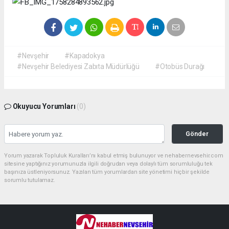
#Nevşehir
#Kapadokya
#Nevşehir Belediyesi Zabıta Müdürlüğü
#Otobüs Durağı
Okuyucu Yorumları
(0)
Gönder
Yorum yazarak Topluluk Kuralları’nı kabul etmiş bulunuyor ve nehabernevsehir.com
sitesine yaptığınız yorumunuzla ilgili doğrudan veya dolaylı tüm sorumluluğu tek
başınıza üstleniyorsunuz. Yazılan tüm yorumlardan site yönetimi hiçbir şekilde
sorumlu tutulamaz.