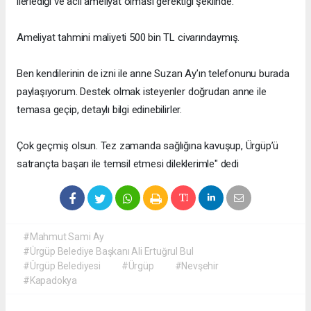
ilerlediği ve acil ameliyat olması gerektiği şeklinde.
Ameliyat tahmini maliyeti 500 bin TL civarındaymış.
Ben kendilerinin de izni ile anne Suzan Ay’ın telefonunu burada
paylaşıyorum. Destek olmak isteyenler doğrudan anne ile
temasa geçip, detaylı bilgi edinebilirler.
Çok geçmiş olsun. Tez zamanda sağlığına kavuşup, Ürgüp’ü
satrançta başarı ile temsil etmesi dileklerimle" dedi
#Mahmut Sami Ay
#Ürgüp Belediye Başkanı Ali Ertuğrul Bul
#Ürgüp Belediyesi
#Ürgüp
#Nevşehir
#Kapadokya