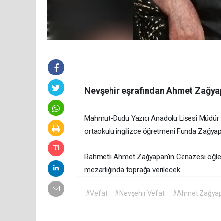
Nevşehir eşrafından Ahmet Zağyap
Mahmut-Dudu Yazıcı Anadolu Lisesi Müdür 
ortaokulu ingilizce öğretmeni Funda Zağyapa
Rahmetli Ahmet Zağyapan'ın Cenazesi öğle n
mezarlığında toprağa verilecek.
#Vefat
#Nevşehir Vefat
#Ahmet Zağyapa