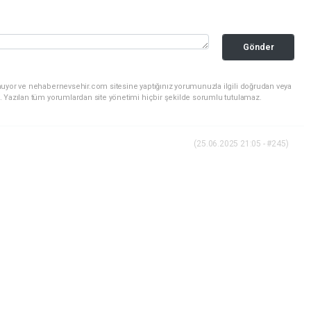
Gönder
nuyor ve nehabernevsehir.com sitesine yaptığınız yorumunuzla ilgili doğrudan veya
. Yazılan tüm yorumlardan site yönetimi hiçbir şekilde sorumlu tutulamaz.
(25.06.2025 21:05 - #245)