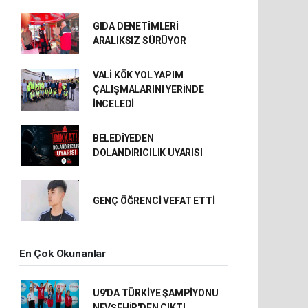
GIDA DENETİMLERİ
ARALIKSIZ SÜRÜYOR
VALİ KÖK YOL YAPIM
ÇALIŞMALARINI YERİNDE
İNCELEDİ
BELEDİYEDEN
DOLANDIRICILIK UYARISI
GENÇ ÖĞRENCİ VEFAT ETTİ
En Çok Okunanlar
U9'DA TÜRKİYE ŞAMPİYONU
NEVŞEHİR'DEN ÇIKTI