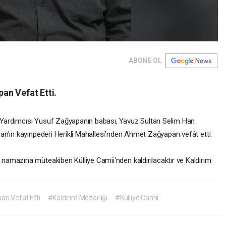
ABONE OL
an Vefat Etti.
Yardımcısı Yusuf Zağyapanın babası, Yavuz Sultan Selim Han
n'ın kayınpederi Herikli Mahallesi’nden Ahmet Zağyapan vefât etti.
amazına müteakiben Külliye Camii'nden kaldırılacaktır ve Kaldırım
n Vefat Etti
#Kaldırım Mezarlığı
#Külliye Camii