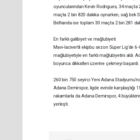
oyuncularından Kevin Rodrigues, 34 maçta 
maçta 2 bin 820 dakika oynarken, sağ bek Sv
Belhanda ise toplam 30 maçta 2 bin 281 dak
En farklı galibiyet ve mağlubiyeti
Mavi-lacivertli ekipbu sezon Süper Lig’de 6-0 İ
mağlubiyetiyle en farklı mağlubiyetini aldı
boyunca dikkatleri üzerine çekmeyi başardı.
260 bin 750 seyirci Yeni Adana Stadyumu’nd
Adana Demirspor, ligde evinde karşılaştığı 
rakamlarla da Adana Demirspor, 4 büyüklerin 
yerleşti.