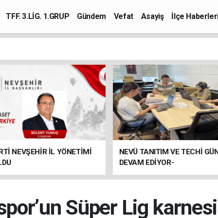
TFF. 3.LİG. 1.GRUP
Gündem
Vefat
Asayiş
İlçe Haberler
RTİ NEVŞEHİR İL YÖNETİMİ
NEVÜ TANITIM VE TECHİ GÜ
LDU
DEVAM EDİYOR-
por’un Süper Lig karnesi