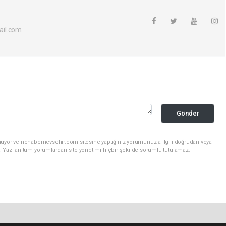
il.com
Gönder
nuyor ve nehabernevsehir.com sitesine yaptığınız yorumunuzla ilgili doğrudan veya
. Yazılan tüm yorumlardan site yönetimi hiçbir şekilde sorumlu tutulamaz.