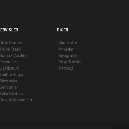
ERVİSLER
DİĞER
Hava Durumu
Sitede Ara
Yol ve Trafik
Anketler
Namaz Vakitleri
Biyografiler
Eczaneler
Rüya Tabirleri
Lig Fikstürü
Astroloji
Tarihte Bugün
Sinemalar
Seri İlanlar
Şehir Rehberi
Gazete Manşetleri