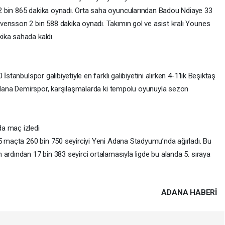
2 bin 865 dakika oynadı. Orta saha oyuncularından Badou Ndiaye 33
ensson 2 bin 588 dakika oynadı. Takımın gol ve asist kralı Younes
ika sahada kaldı.
stanbulspor galibiyetiyle en farklı galibiyetini alırken 4-1’lik Beşiktaş
. Adana Demirspor, karşılaşmalarda ki tempolu oyunuyla sezon
a maç izledi
15 maçta 260 bin 750 seyirciyi Yeni Adana Stadyumu’nda ağırladı. Bu
ardından 17 bin 383 seyirci ortalamasıyla ligde bu alanda 5. sıraya
ADANA HABERİ