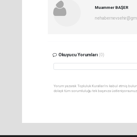
Muammer BAŞER
nehabernevsehir@gma
Okuyucu Yorumları
(0)
Yorum yazarak Topluluk Kuralları’nı kabul etmiş bulu
dolaylı tüm sorumluluğu tek başınıza üstleniyorsunuz