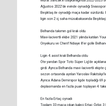
Murat Sancak’ın başkanlığında 2022-2023 sez
Ağustos 2022’de evinde oynadığı Sivasspor m
Beşiktaş ile oynadığı maça kadar sürdürdü.
ligin son 2 iç saha müsabakasında Beşiktaş’
Belhanda takımın gol kralı oldu
Mavi-lacivertli ekibe 2021 yılında katılan Yo
Onyekuru ve Cherif Ndiaye 8’er golle Belhanda
Ligin 4. asist kralı Belhanda oldu
Öte yandan Spor Toto Süper Lig’de açıklanan 
girdi. Ayrıca Belhanda mavi-lacivertli ekipte
sezon ortasında ayrılan Yaroslav Rakitskyi’le
Ayrıca Adana Demirspor ligde topladığı 69 p
deplasmanda en fazla puan toplayan 4. takı
En fazla Ertaç oynadı
Toplam 33 maça çıkan kaleci Ertaç Özbir, 3 