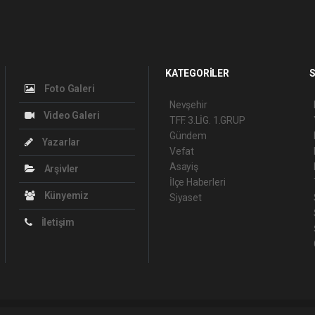
KATEGORİLER
S
Foto Galeri
Nevşehir
Video Galeri
TFF. 3.LİG. 1.GRUP
Gündem
Yazarlar
Vefat
Asayiş
Arşivler
İlçe Haberleri
Künyemiz
Siyaset
İletişim