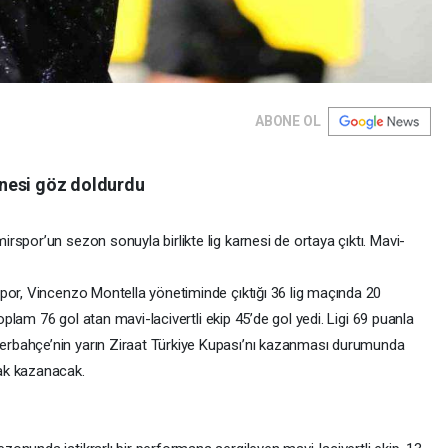
ABONE OL
nesi göz doldurdu
spor’un sezon sonuyla birlikte lig karnesi de ortaya çıktı. Mavi-
por, Vincenzo Montella yönetiminde çıktığı 36 lig maçında 20
Toplam 76 gol atan mavi-lacivertli ekip 45’de gol yedi. Ligi 69 puanla
rbahçe’nin yarın Ziraat Türkiye Kupası’nı kazanması durumunda
ak kazanacak.