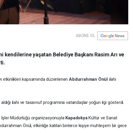
ABONE OL
 kendilerine yaşatan Belediye Başkanı Rasim Arı ve
ti.
ı etkinlikleri kapsamında düzenlenen
Abdurrahman Önül
ilahi
dığı ilahi ve tasavvuf programına vatandaşlar yoğun ilgi gösterdi.
al İşler Müdürlüğü organizasyonuyla
Kapadokya
Kültür ve Sanat
durrahman Önül, etkinliğe katılan binlerce kişiye muhteşem bir gece