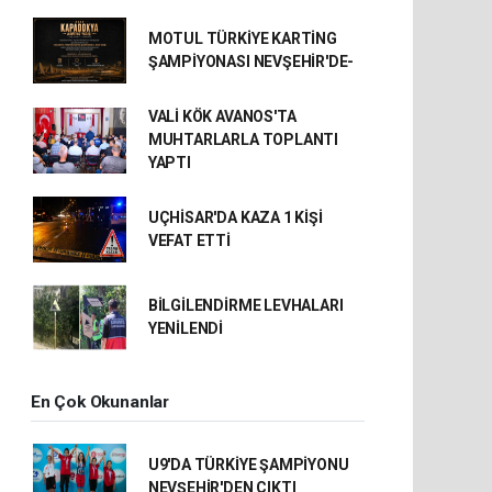
MOTUL TÜRKİYE KARTİNG
ŞAMPİYONASI NEVŞEHİR'DE-
VALİ KÖK AVANOS'TA
MUHTARLARLA TOPLANTI
YAPTI
UÇHİSAR'DA KAZA 1 KİŞİ
VEFAT ETTİ
BİLGİLENDİRME LEVHALARI
YENİLENDİ
En Çok Okunanlar
U9'DA TÜRKİYE ŞAMPİYONU
NEVŞEHİR'DEN ÇIKTI