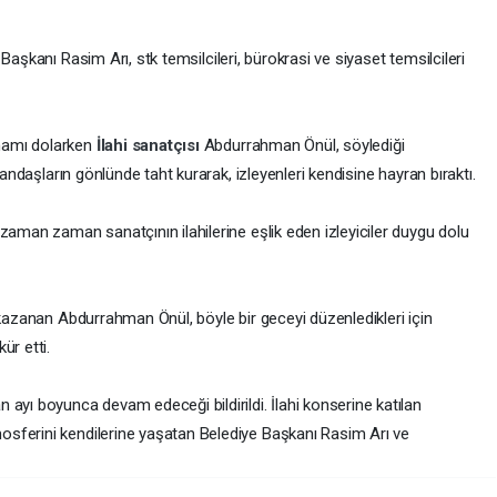
Başkanı Rasim Arı, stk temsilcileri, bürokrasi ve siyaset temsilcileri
amamı dolarken
İlahi sanatçısı
Abdurrahman Önül, söylediği
tandaşların gönlünde taht kurarak, izleyenleri kendisine hayran bıraktı.
zaman zaman sanatçının ilahilerine eşlik eden izleyiciler duygu dolu
 kazanan Abdurrahman Önül, böyle bir geceyi düzenledikleri için
ür etti.
ayı boyunca devam edeceği bildirildi. İlahi konserine katılan
sferini kendilerine yaşatan Belediye Başkanı Rasim Arı ve