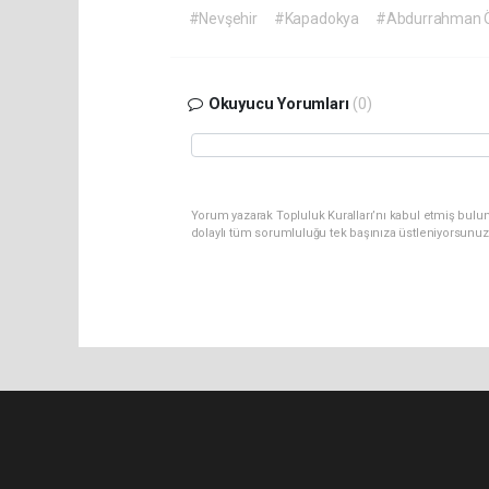
#Nevşehir
#Kapadokya
#Abdurrahman 
Okuyucu Yorumları
(0)
Yorum yazarak Topluluk Kuralları’nı kabul etmiş bulu
dolaylı tüm sorumluluğu tek başınıza üstleniyorsunuz