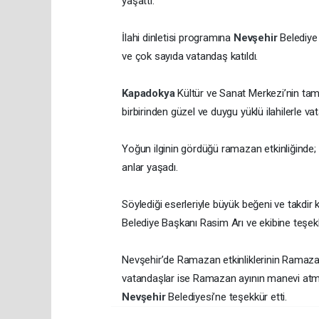
yaşattı.
İlahi dinletisi programına
Nevşehir
Belediye 
ve çok sayıda vatandaş katıldı.
Kapadokya
Kültür ve Sanat Merkezi’nin t
birbirinden güzel ve duygu yüklü ilahilerle va
Yoğun ilginin gördüğü ramazan etkinliğinde; 
anlar yaşadı.
Söylediği eserleriyle büyük beğeni ve takdir
Belediye Başkanı Rasim Arı ve ekibine teşekk
Nevşehir’de Ramazan etkinliklerinin Ramazan 
vatandaşlar ise Ramazan ayının manevi atmo
Nevşehir
Belediyesi’ne teşekkür etti.