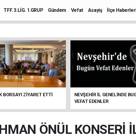
TFF. 3.LİG. 1.GRUP
Gündem
Vefat
Asayiş
İlçe Haberler
K BORSAYI ZİYARET ETTİ
NEVŞEHİR İL GENELİNDE BU
VEFAT EDENLER
MAN ÖNÜL KONSERİ İ