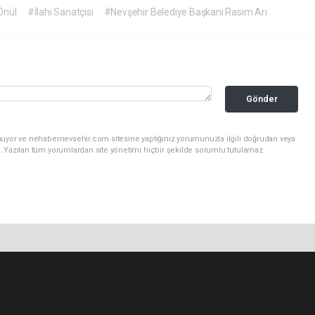
Önül
#İlahi Sanatçısı
#Nevşehir Belediye Başkanı Rasim Arı
Gönder
nuyor ve nehabernevsehir.com sitesine yaptığınız yorumunuzla ilgili doğrudan veya
. Yazılan tüm yorumlardan site yönetimi hiçbir şekilde sorumlu tutulamaz.