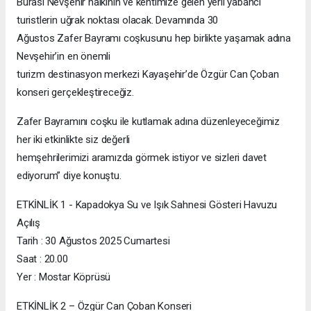
Burası Nevşehir halkının ve kentimize gelen yerli yabancı
turistlerin uğrak noktası olacak. Devamında 30
Ağustos Zafer Bayramı coşkusunu hep birlikte yaşamak adına
Nevşehir’in en önemli
turizm destinasyon merkezi Kayaşehir’de Özgür Can Çoban
konseri gerçekleştireceğiz.
Zafer Bayramını coşku ile kutlamak adına düzenleyeceğimiz
her iki etkinlikte siz değerli
hemşehrilerimizi aramızda görmek istiyor ve sizleri davet
ediyorum” diye konuştu.
ETKİNLİK 1 - Kapadokya Su ve Işık Sahnesi Gösteri Havuzu
Açılış
Tarih : 30 Ağustos 2025 Cumartesi
Saat : 20.00
Yer : Mostar Köprüsü
ETKİNLİK 2 – Özgür Can Çoban Konseri