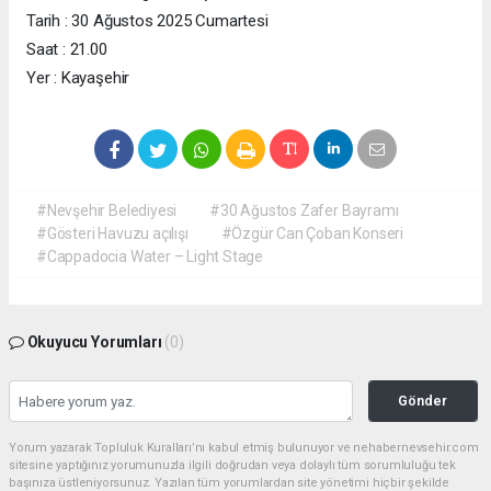
Tarih : 30 Ağustos 2025 Cumartesi
Saat : 21.00
Yer : Kayaşehir
#Nevşehir Belediyesi
#30 Ağustos Zafer Bayramı
#Gösteri Havuzu açılışı
#Özgür Can Çoban Konseri
#Cappadocia Water – Light Stage
Okuyucu Yorumları
(0)
Gönder
Yorum yazarak Topluluk Kuralları’nı kabul etmiş bulunuyor ve nehabernevsehir.com
sitesine yaptığınız yorumunuzla ilgili doğrudan veya dolaylı tüm sorumluluğu tek
başınıza üstleniyorsunuz. Yazılan tüm yorumlardan site yönetimi hiçbir şekilde