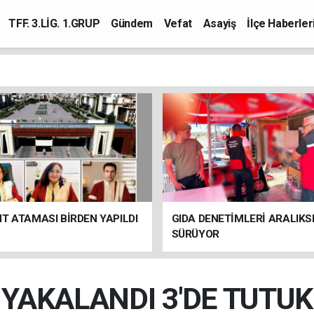
TFF. 3.LİG. 1.GRUP
Gündem
Vefat
Asayiş
İlçe Haberler
T ATAMASI BİRDEN YAPILDI
GIDA DENETİMLERİ ARALIKS
SÜRÜYOR
İ YAKALANDI 3'DE TUTU