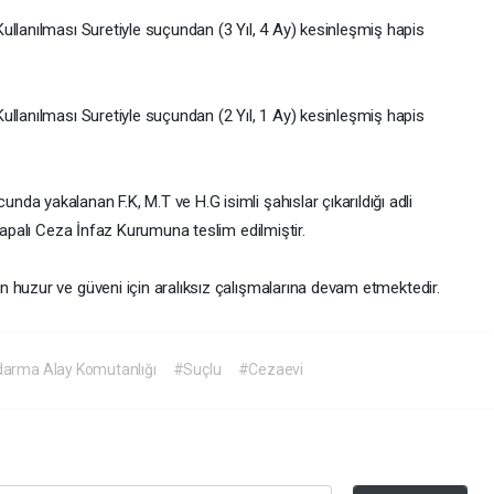
ullanılması Suretiyle suçundan (3 Yıl, 4 Ay) kesinleşmiş hapis
ullanılması Suretiyle suçundan (2 Yıl, 1 Ay) kesinleşmiş hapis
a yakalanan F.K, M.T ve H.G isimli şahıslar çıkarıldığı adli
Kapalı Ceza İnfaz Kurumuna teslim edilmiştir.
n huzur ve güveni için aralıksız çalışmalarına devam etmektedir.
darma Alay Komutanlığı
#Suçlu
#Cezaevi