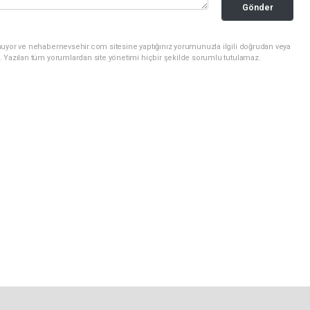
Gönder
nuyor ve nehabernevsehir.com sitesine yaptığınız yorumunuzla ilgili doğrudan veya
. Yazılan tüm yorumlardan site yönetimi hiçbir şekilde sorumlu tutulamaz.