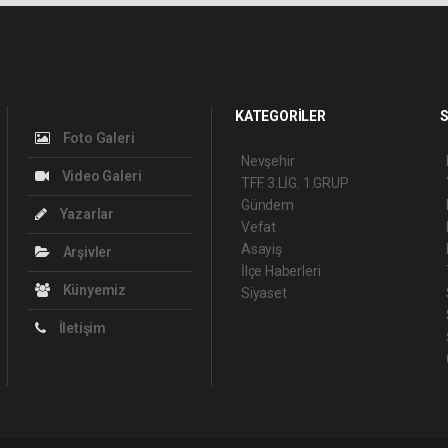
KATEGORİLER
S
Foto Galeri
Nevşehir
Video Galeri
TFF. 3.LİG. 1.GRUP
Gündem
Yazarlar
Vefat
Asayiş
Arşivler
İlçe Haberleri
Künyemiz
Siyaset
İletişim