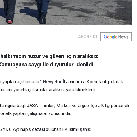
ABONE OL
alkımızın huzur ve güveni için aralıksız
amuoyuna saygı ile duyurulur" denildi
n yapılan açıklamada "
Nevşehir
İl Jandarma Komutanlığı olarak
masına yönelik çalışmalar aralıksız yürütülmektedir.
nlığına bağlı JASAT Timleri, Merkez ve Ürgüp İlçe J.K.lığı personeli
 yönelik yapılan çalışmalar sonucunda;
ıl, 6 Ay) hapis cezası bulunan F.K isimli şahıs;