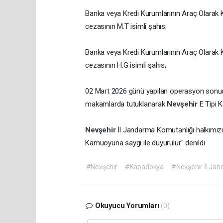
Banka veya Kredi Kurumlarının Araç Olarak K
cezasının M.T isimli şahıs;
Banka veya Kredi Kurumlarının Araç Olarak K
cezasının H.G isimli şahıs;
02 Mart 2026 günü yapılan operasyon sonucund
makamlarda tutuklanarak
Nevşehir
E Tipi 
Nevşehir
İl Jandarma Komutanlığı halkımızı
Kamuoyuna saygı ile duyurulur" denildi
#Nevşehir
#Kapadokya
#Nevşehir İl Jan
Okuyucu Yorumları
(0)