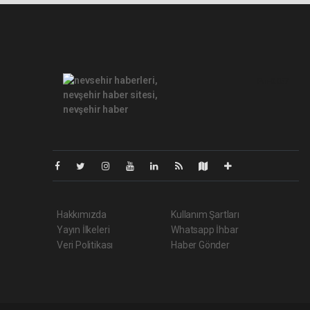
Pro-0.067
Hakkımızda
Kullanım Şartları
Yayın İlkeleri
Whatsapp İhbar
Veri Politikası
Haber Gönder