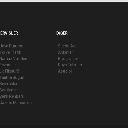
ERVİSLER
DİĞER
Hava Durumu
Sitede Ara
Yol ve Trafik
Anketler
Namaz Vakitleri
Biyografiler
Eczaneler
Rüya Tabirleri
Lig Fikstürü
Astroloji
Tarihte Bugün
Sinemalar
Seri İlanlar
Şehir Rehberi
Gazete Manşetleri