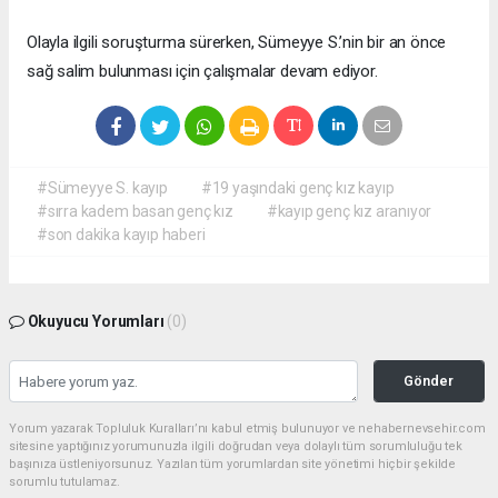
Olayla ilgili soruşturma sürerken, Sümeyye S.’nin bir an önce
sağ salim bulunması için çalışmalar devam ediyor.
#Sümeyye S. kayıp
#19 yaşındaki genç kız kayıp
#sırra kadem basan genç kız
#kayıp genç kız aranıyor
#son dakika kayıp haberi
Okuyucu Yorumları
(0)
Gönder
Yorum yazarak Topluluk Kuralları’nı kabul etmiş bulunuyor ve nehabernevsehir.com
sitesine yaptığınız yorumunuzla ilgili doğrudan veya dolaylı tüm sorumluluğu tek
başınıza üstleniyorsunuz. Yazılan tüm yorumlardan site yönetimi hiçbir şekilde
sorumlu tutulamaz.