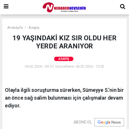
Anasayfa
Asayiş
19 YAŞINDAKİ KIZ SIR OLDU HER
YERDE ARANIYOR
ASAYIŞ
04.02.2026 - 09:57, Güncelleme: 04.02.2026 - 10:02
Olayla ilgili soruşturma sürerken, Sümeyye S.’nin bir
an önce sağ salim bulunması için çalışmalar devam
ediyor.
ABONE OL