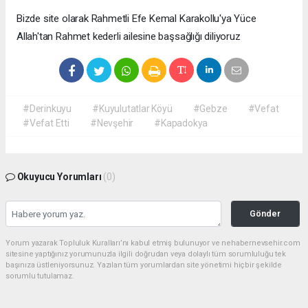
Bizde site olarak Rahmetli Efe Kemal Karakollu'ya Yüce
Allah'tan Rahmet kederli ailesine başsağlığı diliyoruz
#Derinkuyu
#Kuyulutatlar Köyü
#Gebze
#Vefat
#Vefat Etti
#Nevşehir
#Kapadokya
Okuyucu Yorumları
(0)
Gönder
Yorum yazarak Topluluk Kuralları’nı kabul etmiş bulunuyor ve nehabernevsehir.com
sitesine yaptığınız yorumunuzla ilgili doğrudan veya dolaylı tüm sorumluluğu tek
başınıza üstleniyorsunuz. Yazılan tüm yorumlardan site yönetimi hiçbir şekilde
sorumlu tutulamaz.