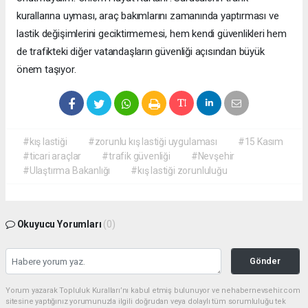
kurallarına uyması, araç bakımlarını zamanında yaptırması ve
lastik değişimlerini geciktirmemesi, hem kendi güvenlikleri hem
de trafikteki diğer vatandaşların güvenliği açısından büyük
önem taşıyor.
#kış lastiği
#zorunlu kış lastiği uygulaması
#15 Kasım
#ticari araçlar
#trafik güvenliği
#Nevşehir
#Ulaştırma Bakanlığı
#kış lastiği zorunluluğu
Okuyucu Yorumları
(0)
Gönder
Yorum yazarak Topluluk Kuralları’nı kabul etmiş bulunuyor ve nehabernevsehir.com
sitesine yaptığınız yorumunuzla ilgili doğrudan veya dolaylı tüm sorumluluğu tek