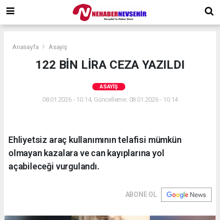
Anasayfa
Asayiş
122 BİN LİRA CEZA YAZILDI
ASAYIŞ
08.01.2026 - 10:14, Güncelleme: 08.01.2026 - 10:14
Ehliyetsiz araç kullanımının telafisi mümkün
olmayan kazalara ve can kayıplarına yol
açabileceği vurgulandı.
ABONE OL