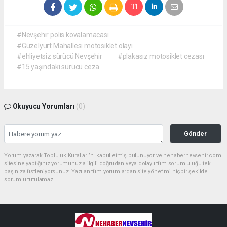
#Nevşehir polis kovalamacası
#Güzelyurt Mahallesi motosiklet olayı
#ehliyetsiz sürücü Nevşehir
#plakasız motosiklet cezası
#15 yaşındaki sürücü ceza
Okuyucu Yorumları
(0)
Gönder
Yorum yazarak Topluluk Kuralları’nı kabul etmiş bulunuyor ve nehabernevsehir.com
sitesine yaptığınız yorumunuzla ilgili doğrudan veya dolaylı tüm sorumluluğu tek
başınıza üstleniyorsunuz. Yazılan tüm yorumlardan site yönetimi hiçbir şekilde
sorumlu tutulamaz.